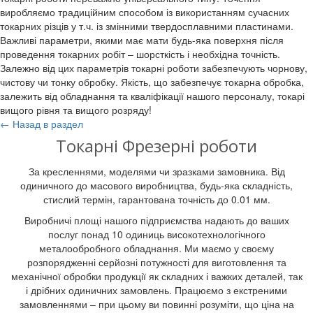
виробляємо традиційним способом із використанням сучасних
токарних різців у т.ч. із змінними твердосплавними пластинами.
Важливі параметри, якими має мати будь-яка поверхня після
проведення токарних робіт – шорсткість і необхідна точність.
Залежно від цих параметрів токарні роботи забезпечують чорнову,
чистову чи тонку обробку. Якість, що забезпечує токарна обробка,
залежить від обладнання та кваліфікації нашого персоналу, токарі
вищого рівня та вищого розряду!
← Назад в раздел
Токарні Фрезерні роботи
За кресленнями, моделями чи зразками замовника. Від
одиничного до масового виробництва, будь-яка складність,
стислий термін, гарантована точність до 0.01 мм.
Виробничі площі нашого підприємства надають до ваших
послуг понад 10 одиниць високотехнологічного
металообробного обладнання. Ми маємо у своєму
розпорядженні серйозні потужності для виготовлення та
механічної обробки продукції як складних і важких деталей, так
і дрібних одиничних замовлень. Працюємо з екстреними
замовленнями – при цьому ви повинні розуміти, що ціна на