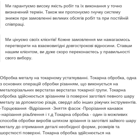
Ми гарантуємо високу якість робіт та їх виконання у точно
визначений термін. Також ми пропонуємо гнучку систему
знижок при замовленні великих обсягів робіт та при постійній
співпраці.
Ми цінуємо своїх клієнтів! Кожне замовлення ми намагаємось
перетворити на взаємовигідні довгострокові відносини. Ставши
нашим клієнтом, ви дуже скоро переконаєтесь у правильності
свого вибору.
Обробка металу на токарному устаткуванні. Токарна обробка, одна
з основних операцій обробки різанням, що виконується на
металорізальних верстатах верстатах токарної групи. Токарна
обробка здійснюється зрізанням із поверхні заготівлі певного шару
металу за допомогою різців, свердл або інших ріжучих інструментів.
-Торцювання -Відрізання -Зняття фасок -Прорізання канавок
-нарізання різьблення і т.д Токарна обробка - один із можливих
способів обробки виробів шляхом зрізання із заготівлі зайвого шару
металу до отримання деталі необхідної форми, розмірів та
шорсткості поверхні. Токарна обробка здійснюється на