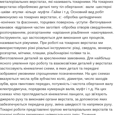
металорізальних верстатах, які називають токарними. На токарних
верстатах обробляємо деталі типу тіл обертання: -вали -шестерні
-шківи -втулки -кільця -муфти -Гайки і т.д. Основний вид робіт
виконуємо на токарних верстатах, є: -обробка циліндричних
-конічних та фасонних, торцевих поверхонь -уступи -Виточування
канавок -відрізання частин заготівлі -обробка отворів свердлінням,
розточуванням, розгортанням -нарізання різьблення -накочування.
Інструменти, що застосовуються для виконання цих процесів,
називаються ріжучими. При роботі на токарних верстатах ми
використовуємо різні різальні інструменти: різці, свердла, зенкери,
розгортки, мітчики, плашки, різьбонарізні голівки та ін.
Виготовлення деталей за кресленнями замовника. Для найбільш
ясного уявлення про роботу та взаємозв'язки деталей у верстатах
застосовують кінематичні схеми, в яких деталі та передачі
зображені умовними спрощеними позначеннями. На цих схемах
вказуються числа зубів зубчастих коліс, діаметри, число заходів
зубів, крок гвинтових передач, потужність і частота обертання валу
електродвигуна, порядкова нумерація валів, муфт і т.д. На цих
схемах чітко проглядаються кінематичні ланцюги, що зв'язують
джерело руху та виконавчі органи верстата, за допомогою яких
забезпечуються передача руху, зміна швидкості та напрямок руху.
Токарні роботи представлені групою металорізальних верстатів та
токарні роботи переважно універсального типу. Точення