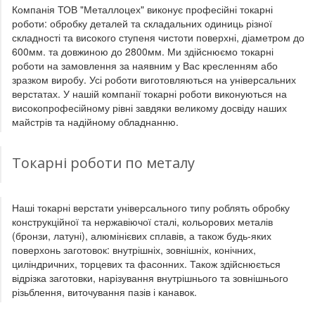
Компанія ТОВ "Металлоцех" виконує професійні токарні
роботи: обробку деталей та складальних одиниць різної
складності та високого ступеня чистоти поверхні, діаметром до
600мм. та довжиною до 2800мм. Ми здійснюємо токарні
роботи на замовлення за наявним у Вас кресленням або
зразком виробу. Усі роботи виготовляються на універсальних
верстатах. У нашій компанії токарні роботи виконуються на
високопрофесійному рівні завдяки великому досвіду наших
майстрів та надійному обладнанню.
Токарні роботи по металу
Наші токарні верстати універсального типу роблять обробку
конструкційної та нержавіючої сталі, кольорових металів
(бронзи, латуні), алюмінієвих сплавів, а також будь-яких
поверхонь заготовок: внутрішніх, зовнішніх, конічних,
циліндричних, торцевих та фасонних. Також здійснюється
відрізка заготовки, нарізування внутрішнього та зовнішнього
різьблення, виточування пазів і канавок.